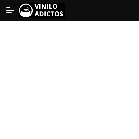
Vinilomania
DECEMBER 2, 2015
Elegir Amplificador Para Tu
Tocadiscos ¿qué Necesitas?